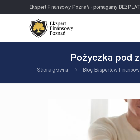
Ekspert Finansowy Poznań - pomagamy BEZPŁAT
Pożyczka pod z
Strona główna
Blog Ekspertów Finansow