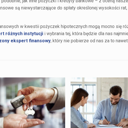
 podobnie, jak inne pożyczki i kredyty bankowe – z oceną nasze
nansowe są niewystarczające do spłaty określonej wysokości rat,
finansowych w kwestii pożyczek hipotecznych mogą mocno się róż
t różnych instytucji
i wybrania tej, która będzie dla nas najmn
zony ekspert finansowy
, który nie pobierze od nas za to nawet