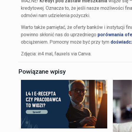
WAŻNE!
Kredyt pod zastaw mieszkania
wiąże się –
kredytowej. Oznacza to, że jeśli nasze możliwości fi
odmówi nam udzielenia pożyczki.
Warto także pamiętać, że oferty banków i instytucji 
powinno skłonić nas do uprzedniego
porównania ofer
obciążeniem. Pomocny może być przy tym
doświadc
Zdjęcia: in4 mal, fauxels via Canva.
Powiązane wpisy