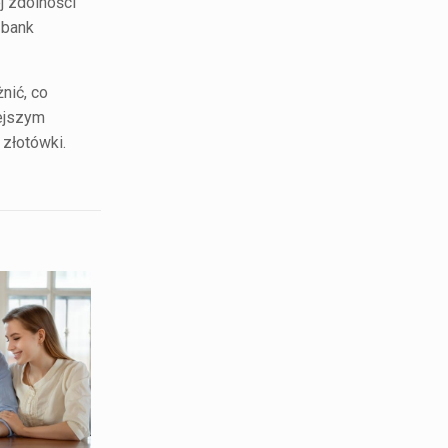
j zdolności
 bank
nić, co
iejszym
 złotówki.