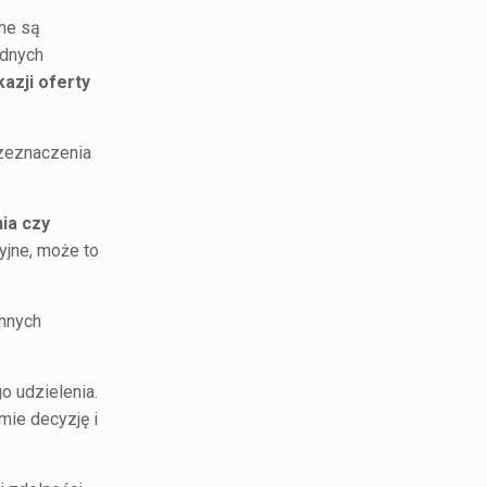
one są
adnych
azji oferty
zeznaczenia
ia czy
yjne, może to
innych
o udzielenia.
mie decyzję i