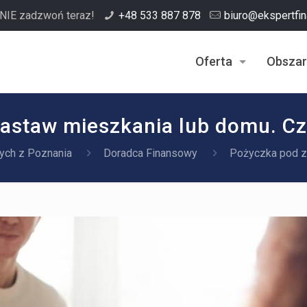
NIE zadzwoń teraz!
+48 533 887 878
biuro@ekspertfi
Oferta
Obszar
astaw mieszkania lub domu. Czy
ych z Poznania
Doradca Finansowy
Pożyczka pod za