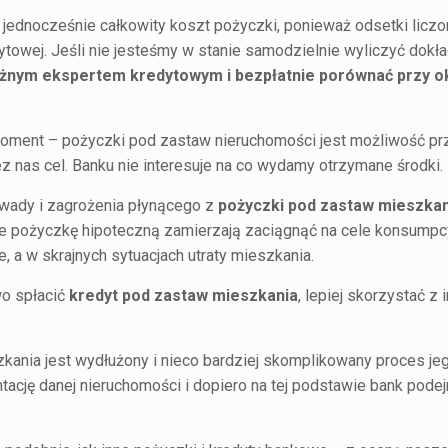
jednocześnie całkowity koszt pożyczki, ponieważ odsetki licz
ytowej. Jeśli nie jesteśmy w stanie samodzielnie wyliczyć dokł
eżnym ekspertem kredytowym i bezpłatnie porównać przy ok
oment – pożyczki pod zastaw nieruchomości jest możliwość pr
z nas cel. Banku nie interesuje na co wydamy otrzymane środki.
 wady i zagrożenia płynącego z
pożyczki pod zastaw mieszkan
e pożyczkę hipoteczną zamierzają zaciągnąć na cele konsumpc
 a w skrajnych sytuacjach utraty mieszkania.
wo spłacić
kredyt pod zastaw mieszkania
, lepiej skorzystać z 
ania jest wydłużony i nieco bardziej skomplikowany proces jeg
ję danej nieruchomości i dopiero na tej podstawie bank podej