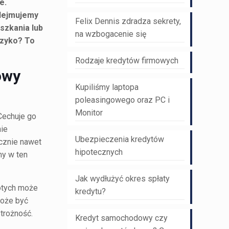
e.
odejmujemy
Felix Dennis zdradza sekrety,
szkania lub
na wzbogacenie się
yzyko? To
Rodzaje kredytów firmowych
owy
Kupiliśmy laptopa
poleasingowego oraz PC i
Monitor
 Cechuje go
nie
Ubezpieczenia kredytów
ącznie nawet
hipotecznych
my w ten
Jak wydłużyć okres spłaty
łotych może
kredytu?
może być
strożność.
Kredyt samochodowy czy