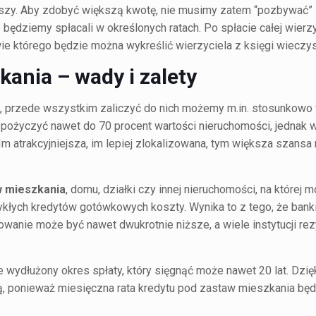
uszy. Aby zdobyć większą kwotę, nie musimy zatem “pozbywać” 
 będziemy spłacali w określonych ratach. Po spłacie całej wierz
ie którego będzie można wykreślić wierzyciela z księgi wieczys
kania
– wady i zalety
a, przede wszystkim zaliczyć do nich możemy m.in. stosunkow
 pożyczyć nawet do 70 procent wartości nieruchomości, jednak w
 Im atrakcyjniejsza, im lepiej zlokalizowana, tym większa szans
w mieszkania
, domu, działki czy innej nieruchomości, na której 
ykłych kredytów gotówkowych koszty. Wynika to z tego, że bank
owanie może być nawet dwukrotnie niższe, a wiele instytucji re
e wydłużony okres spłaty, który sięgnąć może nawet 20 lat. Dzię
 ponieważ miesięczna rata kredytu pod zastaw mieszkania będ