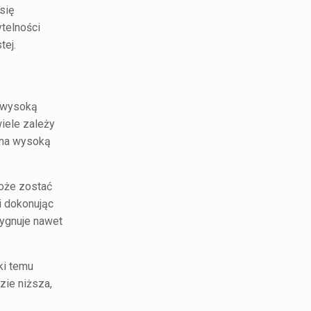
się
ytelności
tej.
o wysoką
iele zależy
a na wysoką
może zostać
i dokonując
zygnuje nawet
ki temu
zie niższa,