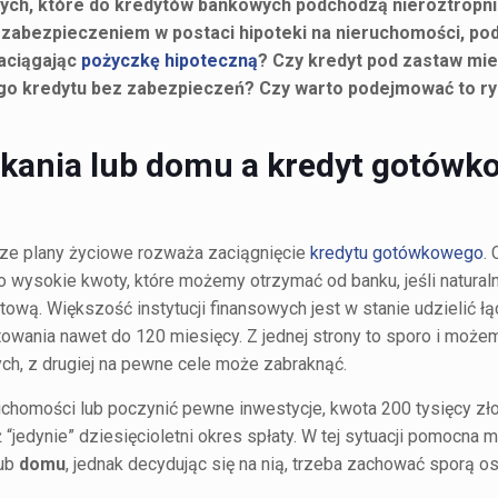
 tych, które do kredytów bankowych podchodzą nieroztropni
zabezpieczeniem w postaci hipoteki na nieruchomości, p
aciągając
pożyczkę hipoteczną
? Czy kredyt pod zastaw mie
ego kredytu bez zabezpieczeń? Czy warto podejmować to r
kania lub domu a kredyt gotówk
sze plany życiowe rozważa zaciągnięcie
kredytu gotówkowego
.
wysokie kwoty, które możemy otrzymać od banku, jeśli natural
ą. Większość instytucji finansowych jest w stanie udzielić ł
wania nawet do 120 miesięcy. Z jednej strony to sporo i może
h, z drugiej na pewne cele może zabraknąć.
ruchomości lub poczynić pewne inwestycje, kwota 200 tysięcy z
jedynie” dziesięcioletni okres spłaty. W tej sytuacji pomocna 
ub
domu
, jednak decydując się na nią, trzeba zachować sporą o