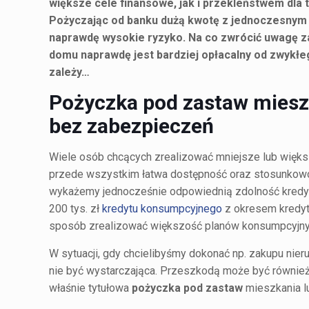
większe cele finansowe, jak i przekleństwem dla
Pożyczając od banku dużą kwotę z jednoczesnym 
naprawdę wysokie ryzyko. Na co zwrócić uwagę z
domu naprawdę jest bardziej opłacalny od zwykł
zależy…
Pożyczka pod zastaw miesz
bez zabezpieczeń
Wiele osób chcących zrealizować mniejsze lub więk
przede wszystkim łatwa dostępność oraz stosunkowo 
wykażemy jednocześnie odpowiednią zdolność kredytow
200 tys. zł
kredytu konsumpcyjnego
z okresem kredyto
sposób zrealizować większość planów konsumpcyjnyc
W sytuacji, gdy chcielibyśmy dokonać np. zakupu nie
nie być wystarczająca. Przeszkodą może być również “
właśnie tytułowa
pożyczka pod zastaw
mieszkania l