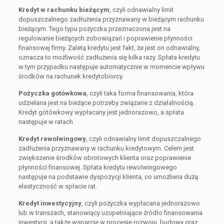
Kredyt w rachunku bieżącym
, czyli odnawialny limit
dopuszczalnego zadłużenia przyznawany w bieżącym rachunku
bieżącym. Tego typu pożyczka przeznaczona jest na
regulowanie bieżących zobowiązań i poprawienie płynności
finansowej firmy. Zaletą kredytu jest fakt, że jest on odnawialny,
oznacza to możliwość zadłużenia się kilka razy. Spłata kredytu
w tym przypadku następuje automatycznie w momencie wpływu
środków na rachunek kredytobiorcy.
Pożyczka gotówkowa
, czyli taka forma finansowania, która
udzielana jest na bieżące potrzeby związane z działalnością.
Kredyt gotówkowy wypłacany jest jednorazowo, a spłata
następuje w ratach
Kredyt rewolwingowy
, czyli odnawialny limit dopuszczalnego
zadłużenia przyznawany w rachunku kredytowym. Celem jest
zwiększenie środków obrotowych klienta oraz poprawienie
płynności finansowej. Spłata kredytu rewolwingowego
następuje na podstawie dyspozycji klienta, co umożliwia dużą
elastyczność w spłacie rat.
Kredyt inwestycyjny
, czyli pożyczka wypłacana jednorazowo
lub w transzach, stanowiący uzupełniające źródło finansowania
inwestycji, a także wsparcie w procesie rozwoju, budowy oraz