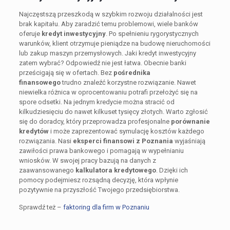
Najczęstszą przeszkodą w szybkim rozwoju działalności jest
brak kapitału. Aby zaradzić temu problemowi, wiele banków
oferuje
kredyt inwestycyjny
. Po spełnieniu rygorystycznych
warunków, klient otrzymuje pieniądze na budowę nieruchomości
lub zakup maszyn przemysłowych. Jaki kredyt inwestycyjny
zatem wybrać? Odpowiedź nie jest łatwa. Obecnie banki
prześcigają się w ofertach. Bez
pośrednika
finansowego
trudno znaleźć korzystne rozwiązanie. Nawet
niewielka różnica w oprocentowaniu potrafi przełożyć się na
spore odsetki. Na jednym kredycie można stracić od
kilkudziesięciu do nawet kilkuset tysięcy złotych. Warto zgłosić
się do doradcy, który przeprowadza profesjonalne
porównanie
kredytów
i może zaprezentować symulację kosztów każdego
rozwiązania. Nasi
eksperci finansowi z Poznania
wyjaśniają
zawiłości prawa bankowego i pomagają w wypełnianiu
wniosków. W swojej pracy bazują na danych z
zaawansowanego
kalkulatora kredytowego
. Dzięki ich
pomocy podejmiesz rozsądną decyzję, która wpłynie
pozytywnie na przyszłość Twojego przedsiębiorstwa.
Sprawdź też –
faktoring dla firm w Poznaniu