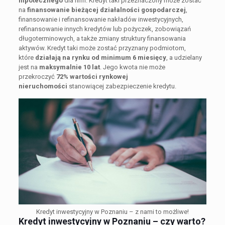
hipotecznego
dla firm. Kredyt taki przeznaczony może zostać
na
finansowanie bieżącej działalności gospodarczej
,
finansowanie i refinansowanie nakładów inwestycyjnych,
refinansowanie innych kredytów lub pożyczek, zobowiązań
długoterminowych, a także zmiany struktury finansowania
aktywów. Kredyt taki może zostać przyznany podmiotom,
które
działają na rynku od minimum 6 miesięcy
, a udzielany
jest na
maksymalnie 10 lat
. Jego kwota nie może
przekroczyć
72% wartości rynkowej
nieruchomości
stanowiącej zabezpieczenie kredytu.
Kredyt inwestycyjny w Poznaniu – z nami to możliwe!
Kredyt inwestycyjny w Poznaniu – czy warto?