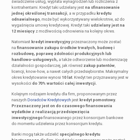
świadczenie usług, wypłata wynagrodzeń lub rozliczenia z
kontrahentami. Kredyt taki udzielany jest
na sfinansowanie
jednej określonej transakcji
, a w przypadku
kredytu
odnawialnego
, może być wykorzystywany wielokrotnie, aż do
wygaśnięcia umowy kredytowej. Kredyt taki
udzielany jest na
12 miesięcy
z możliwością odnowienia na kolejny okres.
Natomiast
kredyt inwestycyjny
przeznaczony może zostać
na
finansowanie zakupu środków trwałych, budowę i
rozbudowę, poprawę zdolności produkcyjnych lub
handlowo-usługowych,
a także odtworzenie lub modernizację
działalności gospodarczej, jak również
zakup patentów
,
licencji, know-how, a nawet całych przedsiębiorstw. Maksymalny
okres kredytowanie wynosi
10 lat
. Kredyt ten przyznawany jest w
wysokości
do 70% wartości całej inwestycji.
Kolejnym rodzajem kredytu dla firm, proponowanym przez
naszych
Doradców Kredytowych
jest
kredyt pomostowy.
Przeznaczony jest on do czasowego finansowania
wydatków z realizacją przedsięwzięcia
inwestycyjnego
finansowanego przez konsorcjum bankowe
do momentu udzielenia przez konsorcjum kredytu.
Banki mogą także udzielić
specjalnego kredytu