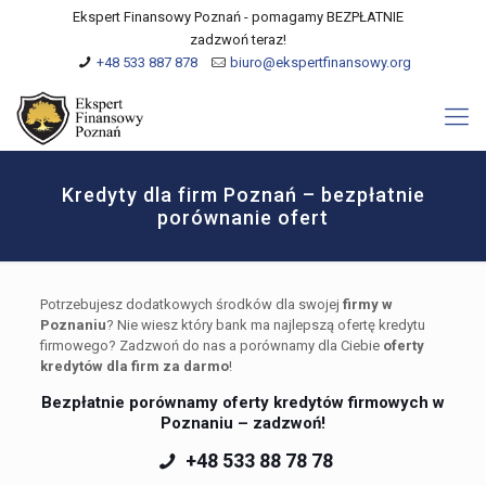
Ekspert Finansowy Poznań - pomagamy BEZPŁATNIE
zadzwoń teraz!
+48 533 887 878
biuro@ekspertfinansowy.org
Kredyty dla firm Poznań – bezpłatnie
porównanie ofert
Potrzebujesz dodatkowych środków dla swojej
firmy w
Poznaniu
? Nie wiesz który bank ma najlepszą ofertę kredytu
firmowego? Zadzwoń do nas a porównamy dla Ciebie
oferty
kredytów dla firm za darmo
!
Bezpłatnie porównamy oferty kredytów firmowych w
Poznaniu – zadzwoń!
+48 533 88 78 78