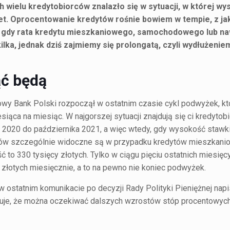
wielu kredytobiorców znalazło się w sytuacji, w której wy
t. Oprocentowanie kredytów rośnie bowiem w tempie, z ja
bić, gdy rata kredytu mieszkaniowego, samochodowego lub n
ilka, jednak dziś zajmiemy się prolongatą, czyli wydłużeni
ąć będą
owy Bank Polski rozpoczął w ostatnim czasie cykl podwyżek, kt
ąca na miesiąc. W najgorszej sytuacji znajdują się ci kredytobi
 2020 do października 2021, a więc wtedy, gdy wysokość stawk
tów szczególnie widoczne są w przypadku kredytów mieszkanio
ść to 330 tysięcy złotych. Tylko w ciągu pięciu ostatnich miesi
złotych miesięcznie, a to na pewno nie koniec podwyżek.
w ostatnim komunikacie po decyzji Rady Polityki Pieniężnej napi
eruje, że można oczekiwać dalszych wzrostów stóp procentowyc