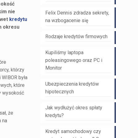
sokość
kim nie
Felix Dennis zdradza sekrety,
awet
kredytu
na wzbogacenie się
em okresu
Rodzaje kredytów firmowych
Kupiliśmy laptopa
poleasingowego oraz PC i
óre
Monitor
orcy, którzy
i WIBOR była
Ubezpieczenia kredytów
wych, które
hipotecznych
ęcy wysokość
Jak wydłużyć okres spłaty
sał, że
kredytu?
h na
Kredyt samochodowy czy