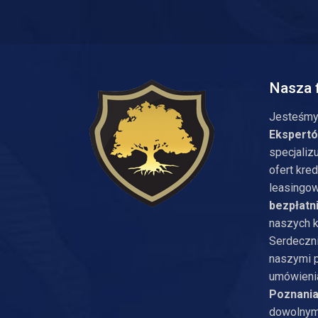
Nasza 
Jesteśmy
Ekspert
specjaliz
ofert kre
leasingow
bezpłatn
naszych k
Serdeczn
naszymi 
umówienia
Poznania
dowolnym