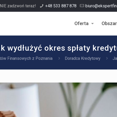
NIE zadzwoń teraz!
+48 533 887 878
biuro@ekspertfi
Oferta
Obszar
k wydłużyć okres spłaty kredy
tów Finansowych z Poznania
Doradca Kredytowy
Ja