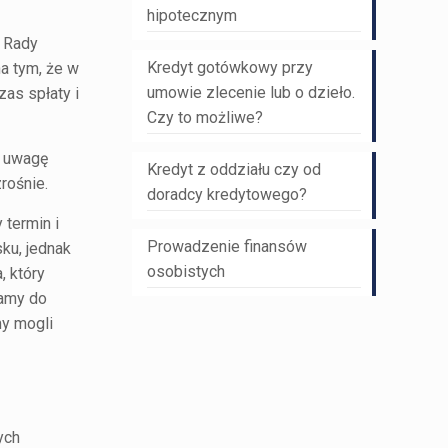
hipotecznym
i Rady
Kredyt gotówkowy przy
na tym, że w
umowie zlecenie lub o dzieło.
as spłaty i
Czy to możliwe?
d uwagę
Kredyt z oddziału czy od
rośnie.
doradcy kredytowego?
 termin i
Prowadzenie finansów
ku, jednak
osobistych
, który
mamy do
my mogli
ych