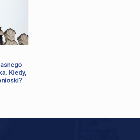
łasnego
a. Kiedy,
wnioski?