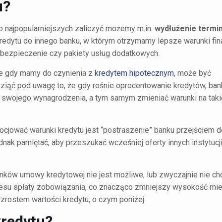
u?
do najpopularniejszych zaliczyć możemy m.in.
wydłużenie termin
 kredytu do innego banku, w którym otrzymamy lepsze warunki fi
ubezpieczenie czy pakiety usług dodatkowych.
le gdy mamy do czynienia z
kredytem hipotecznym
, może być
wziąć pod uwagę to, że gdy rośnie oprocentowanie kredytów, ban
 swojego wynagrodzenia, a tym samym zmieniać warunki na takie
jować warunki kredytu jest “postraszenie” banku przejściem d
dnak pamiętać, aby przeszukać wcześniej oferty innych instytucj
nków umowy kredytowej nie jest możliwe, lub zwyczajnie nie ch
esu spłaty zobowiązania, co znacząco zmniejszy wysokość mies
zrostem wartości kredytu, o czym poniżej.
kredytu?