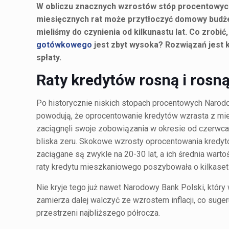
W obliczu znacznych wzrostów stóp procentowych 
miesięcznych rat może przytłoczyć domowy budże
mieliśmy do czynienia od kilkunastu lat. Co zro
gotówkowego
jest zbyt wysoka? Rozwiązań jest k
spłaty.
Raty kredytów rosną i rosn
Po historycznie niskich stopach procentowych Narod
powodują, że oprocentowanie kredytów wzrasta z miesi
zaciągnęli swoje zobowiązania w okresie od czerwca
bliska zeru. Skokowe wzrosty oprocentowania kredy
zaciągane są zwykle na 20-30 lat, a ich średnia warto
raty kredytu mieszkaniowego poszybowała o kilkaset 
Nie kryje tego już nawet Narodowy Bank Polski, który 
zamierza dalej walczyć ze wzrostem inflacji, co sug
przestrzeni najbliższego półrocza.