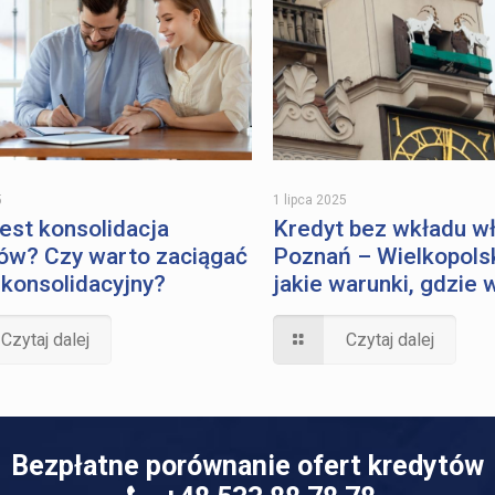
5
1 lipca 2025
est konsolidacja
Kredyt bez wkładu w
ów? Czy warto zaciągać
Poznań – Wielkopolsk
 konsolidacyjny?
jakie warunki, gdzie 
Czytaj dalej
Czytaj dalej
Bezpłatne porównanie ofert kredytów