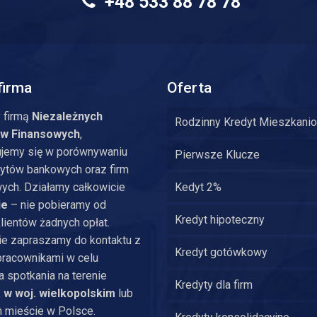
+48 533 88 78 78
firma
Oferta
 firmą
Niezależnych
Rodzinny Kredyt Mieszkani
ów Finansowych
,
ujemy się w porównywaniu
Pierwsze Klucze
dytów bankowych oraz firm
ych. Działamy całkowicie
Kedyt 2%
ie
– nie pobieramy od
Kredyt hipoteczny
lientów żadnych opłat.
ie zapraszamy do kontaktu z
Kredyt gotówkowy
pracownikami w celu
 spotkania na terenie
Kredyty dla firm
 w woj. wielkopolskim
lub
 mieście w Polsce.