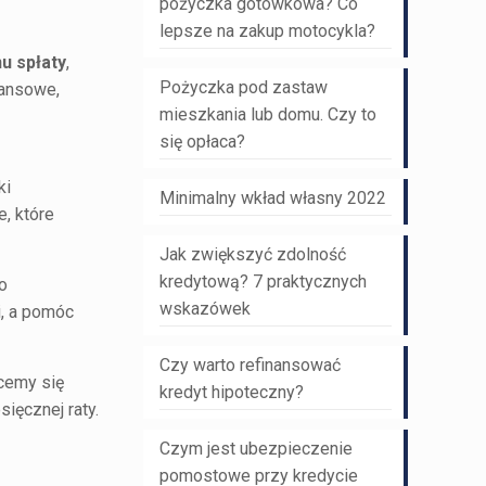
pożyczka gotówkowa? Co
lepsze na zakup motocykla?
u spłaty
,
Pożyczka pod zastaw
nansowe,
mieszkania lub domu. Czy to
się opłaca?
ki
Minimalny wkład własny 2022
, które
Jak zwiększyć zdolność
kredytową? 7 praktycznych
o
wskazówek
i, a pomóc
Czy warto refinansować
cemy się
kredyt hipoteczny?
ięcznej raty.
Czym jest ubezpieczenie
pomostowe przy kredycie