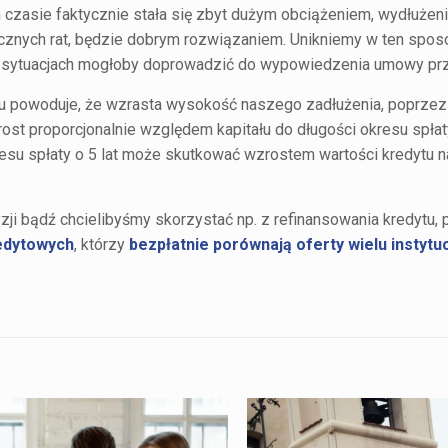
m czasie faktycznie stała się zbyt dużym obciążeniem, wydłużen
ęcznych rat, będzie dobrym rozwiązaniem. Unikniemy w ten spos
ch sytuacjach mogłoby doprowadzić do wypowiedzenia umowy pr
dytu powoduje, że wzrasta wysokość naszego zadłużenia, poprze
ost proporcjonalnie względem kapitału do długości okresu spłat
su spłaty o 5 lat może skutkować wzrostem wartości kredytu 
yzji bądź chcielibyśmy skorzystać np. z refinansowania kredytu
edytowych
, którzy
bezpłatnie porównają oferty wielu instytuc