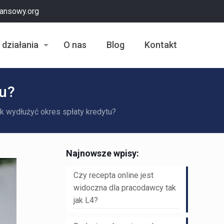
nansowy.org
 działania
O nas
Blog
Kontakt
tu?
k wydłużyć okres spłaty kredytu?
Najnowsze wpisy:
Czy recepta online jest
widoczna dla pracodawcy tak
jak L4?