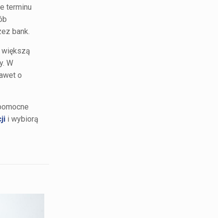
ie terminu
ób
zez bank.
z większą
y. W
nawet o
, pomocne
ji
i wybiorą