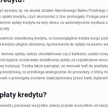
yt wysoka, np. na skutek działań Narodowego Banku Polskiego 
 spłaty kredytu, czyli skorzystać z tzw. prolongaty. Polega ona 
rmin spłaty kredytu na inny okres, co automatycznie wydłuża cz
 raty.
wartość odsetkową kredytu, co bezwzględnie trzeba wziąć po
a kredytu ulegnie obniżeniu, łączna kwota do spłaty na pewno wz
 terminu spłaty, należy skontaktować się z bankiem, ustalić nowy
w będzie oczekiwało dodatkowej opłaty za rozpatrzenie wnios
 instytucji. Trzeba także pamiętać, że wniosek trafi do analityka
ię kredytową, co przebiega analogicznie do procedury, z którą 
wniosek o prolongatę zostanie zaakceptowany przez bank, będzie
płaty kredytu?
dpowiedzi, ponieważ wszystko zależy przede wszystkim od nasz