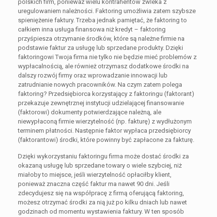
polskich firm, ponieważ wielu kontrahentów zwleka z
uregulowaniem należności. Faktoring umożliwia zatem szybsze
spieniężenie faktury. Trzeba jednak pamiętać, że faktoring to
całkiem inna usługa finansowa niż kredyt – faktoring
przyśpiesza otrzymanie środków, które są należne firmie na
podstawie faktur za usługę lub sprzedane produkty. Dzięki
faktoringowi Twoja firma nie tylko nie będzie mieć problemów z
wypłacalnością, ale również otrzymasz dodatkowe środki na
dalszy rozwój firmy oraz wprowadzanie innowacji lub
zatrudnianie nowych pracowników. Na czym zatem polega
faktoring? Przedsiębiorca korzystający z faktoringu (faktorant)
przekazuje zewnętrznej instytucji udzielającej finansowanie
(faktorowi) dokumenty potwierdzające należną, ale
niewypłaconą firmie wierzytelność (np. fakturę) z wydłużonym
terminem płatności. Następnie faktor wypłaca przedsiębiorcy
(faktorantowi) środki, które powinny być zapłacone za fakturę.
Dzięki wykorzystaniu faktoringu firma może dostać środki za
okazaną usługę lub sprzedane towary o wiele szybciej, niż
miałoby to miejsce, jeśli wierzytelność opłaciłby klient,
ponieważ znaczna część faktur ma nawet 90 dni. Jeśli
zdecydujesz się na współpracę z firmą oferującą faktoring,
możesz otrzymać środki za nią już po kilku dniach lub nawet
godzinach od momentu wystawienia faktury. W ten sposób