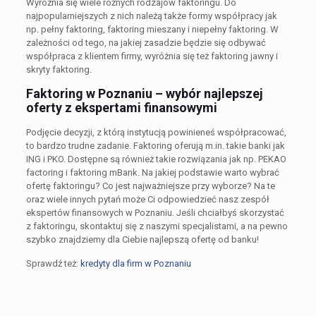
Wyróżnia się wiele różnych rodzajów faktoringu. Do
najpopularniejszych z nich należą także formy współpracy jak
np. pełny faktoring, faktoring mieszany i niepełny faktoring. W
zależności od tego, na jakiej zasadzie będzie się odbywać
współpraca z klientem firmy, wyróżnia się też faktoring jawny i
skryty faktoring.
Faktoring w Poznaniu – wybór najlepszej
oferty z ekspertami finansowymi
Podjęcie decyzji, z którą instytucją powinieneś współpracować,
to bardzo trudne zadanie. Faktoring oferują m.in. takie banki jak
ING i PKO. Dostępne są również takie rozwiązania jak np. PEKAO
factoring i faktoring mBank. Na jakiej podstawie warto wybrać
ofertę faktoringu? Co jest najważniejsze przy wyborze? Na te
oraz wiele innych pytań może Ci odpowiedzieć nasz zespół
ekspertów finansowych w Poznaniu. Jeśli chciałbyś skorzystać
z faktoringu, skontaktuj się z naszymi specjalistami, a na pewno
szybko znajdziemy dla Ciebie najlepszą ofertę od banku!
Sprawdź też:
kredyty dla firm w Poznaniu