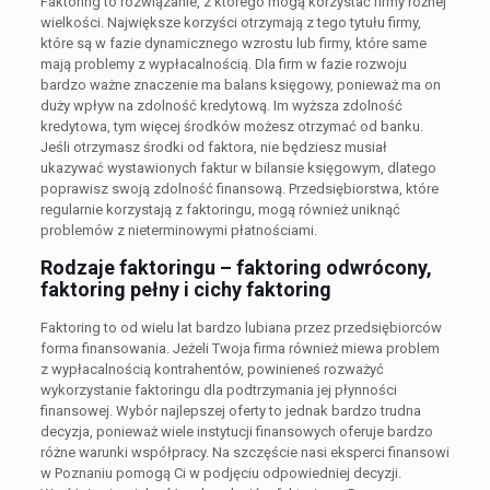
Faktoring to rozwiązanie, z którego mogą korzystać firmy różnej
wielkości. Największe korzyści otrzymają z tego tytułu firmy,
które są w fazie dynamicznego wzrostu lub firmy, które same
mają problemy z wypłacalnością. Dla firm w fazie rozwoju
bardzo ważne znaczenie ma balans księgowy, ponieważ ma on
duży wpływ na zdolność kredytową. Im wyższa zdolność
kredytowa, tym więcej środków możesz otrzymać od banku.
Jeśli otrzymasz środki od faktora, nie będziesz musiał
ukazywać wystawionych faktur w bilansie księgowym, dlatego
poprawisz swoją zdolność finansową. Przedsiębiorstwa, które
regularnie korzystają z faktoringu, mogą również uniknąć
problemów z nieterminowymi płatnościami.
Rodzaje faktoringu – faktoring odwrócony,
faktoring pełny i cichy faktoring
Faktoring to od wielu lat bardzo lubiana przez przedsiębiorców
forma finansowania. Jeżeli Twoja firma również miewa problem
z wypłacalnością kontrahentów, powinieneś rozważyć
wykorzystanie faktoringu dla podtrzymania jej płynności
finansowej. Wybór najlepszej oferty to jednak bardzo trudna
decyzja, ponieważ wiele instytucji finansowych oferuje bardzo
różne warunki współpracy. Na szczęście nasi eksperci finansowi
w Poznaniu pomogą Ci w podjęciu odpowiedniej decyzji.