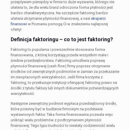
przepływem pieniędzy w firmie to duże wyzwanie, którego nie
ułatwia to, że dla wielu branż odroczona forma płatności jest
bardzo charakterystyczna. Na szczęście faktoring bardzo
ułatwia utrzymanie płynności finansowej, a nasi
eksperci
finansowi
w Poznaniu pomogą Ci w znalezieniu najlepszej
oferty!
Definicja faktoringu – co to jest faktoring?
Faktoring to popularna i powszechnie stosowana forma
finansowania, z której korzystają przede wszystkim małe i
średnie przedsiębiorstwa. Faktoring umożliwia poprawę
płynności finansowej (cash flow) firmy poprzez otrzymanie
środków od zewnętrznych podmiotów w zamian za przekazanie
im nieopłaconych wierzytelności. Jeśli firma korzysta z
faktoring, to przekazuje instytucji oferującej faktoring prawo na
środki z tytułu faktury lub innych dokumentów potwierdzających
wierzytelność.
Następnie zewnętrzny podmiot wypłaca przedsiębiorcy środki,
które powinny być w budżecie firmowym na podstawie
wystawionych faktur. Taka forma finansowania pozwala więc
uniknąć wielu problemów z podtrzymaniem płynności
finansowej. Tego typu trudności to niestety codzienność wielu